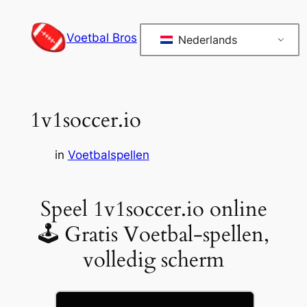
Ga
naar
Voetbal Bros
Nederlands
de
inhoud
1v1soccer.io
in
Voetbalspellen
Speel 1v1soccer.io online
🕹 Gratis Voetbal-spellen,
volledig scherm