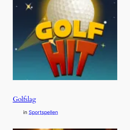
Golfslag
in
Sportspellen