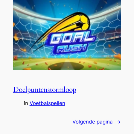
Doelpuntenstormloop
in
Voetbalspellen
Volgende pagina
→