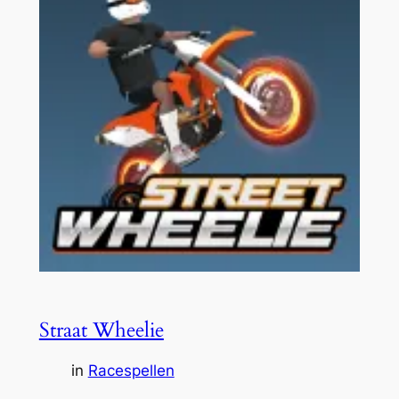
Straat Wheelie
in
Racespellen