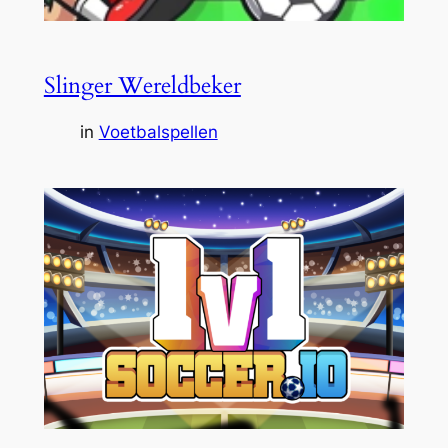
Slinger Wereldbeker
in
Voetbalspellen