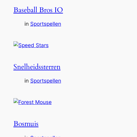
Baseball Bros IO
in
Sportspellen
Snelheidssterren
in
Sportspellen
Bosmuis