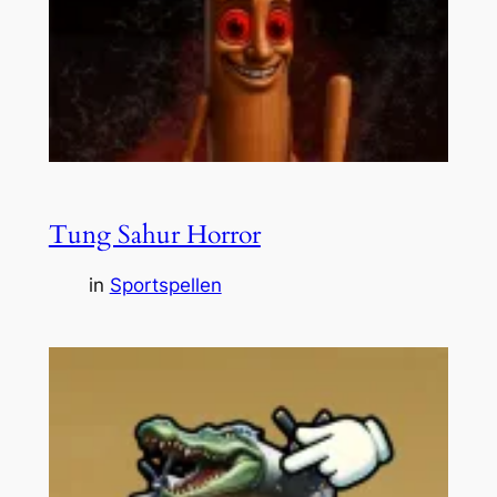
Tung Sahur Horror
in
Sportspellen