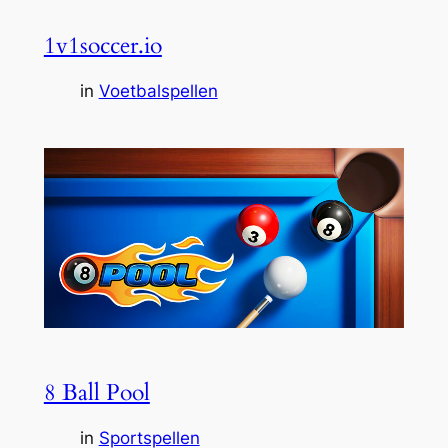
1v1soccer.io
in
Voetbalspellen
8 Ball Pool
in
Sportspellen