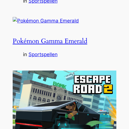
in
Sportspellen
Pokémon Gamma Emerald
in
Sportspellen