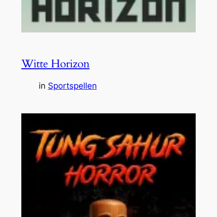
Witte Horizon
in
Sportspellen