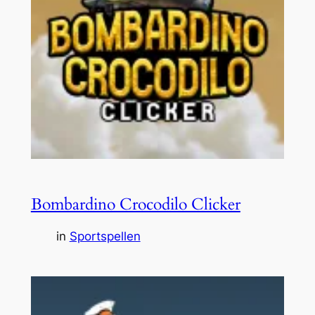
Bombardino Crocodilo Clicker
in
Sportspellen