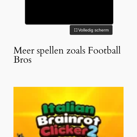
Volledig scherm
Meer spellen zoals Football
Bros