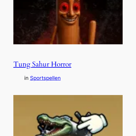
Tung Sahur Horror
in
Sportspellen