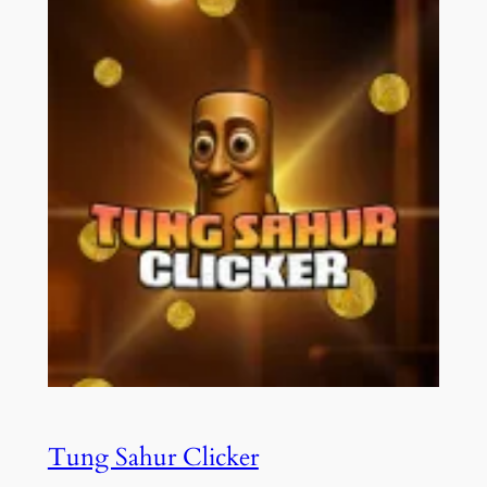
Tung Sahur Clicker