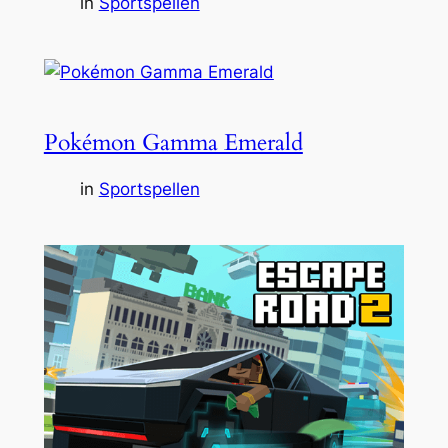
in
Sportspellen
Pokémon Gamma Emerald
in
Sportspellen