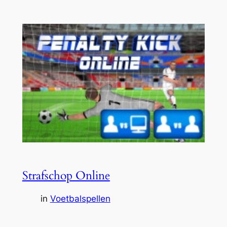
Strafschop Online
in
Voetbalspellen