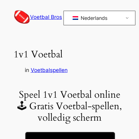
Ga
naar
Voetbal Bros
Nederlands
de
inhoud
1v1 Voetbal
in
Voetbalspellen
Speel 1v1 Voetbal online
🕹 Gratis Voetbal-spellen,
volledig scherm