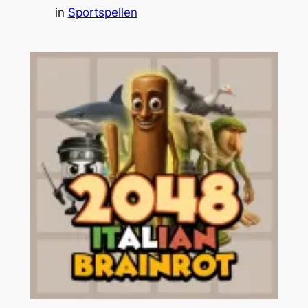
in
Sportspellen