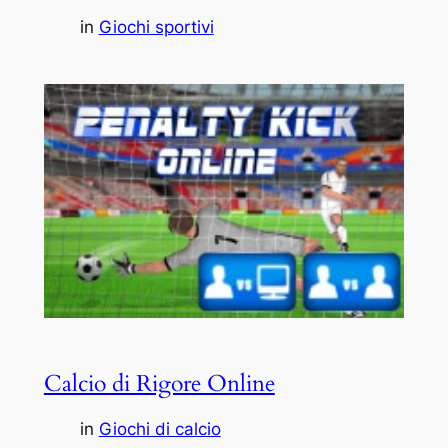
in
Giochi sportivi
Calcio di Rigore Online
in
Giochi di calcio