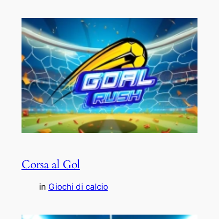
Corsa al Gol
in
Giochi di calcio