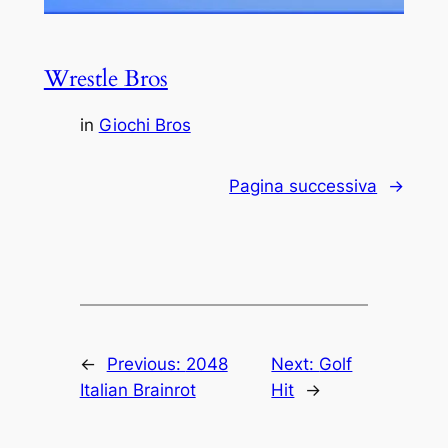
Wrestle Bros
in
Giochi Bros
Pagina successiva
→
←
Previous:
2048
Next:
Golf
Italian Brainrot
Hit
→