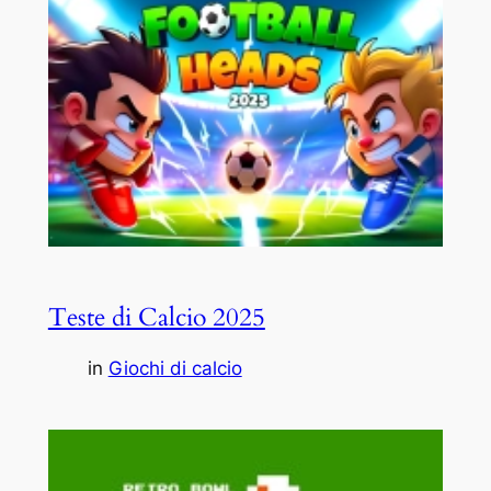
Teste di Calcio 2025
in
Giochi di calcio