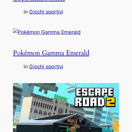
in
Giochi sportivi
Pokémon Gamma Emerald
in
Giochi sportivi