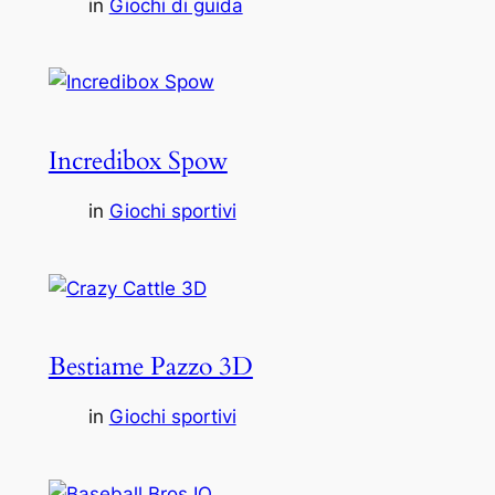
in
Giochi di guida
Incredibox Spow
in
Giochi sportivi
Bestiame Pazzo 3D
in
Giochi sportivi