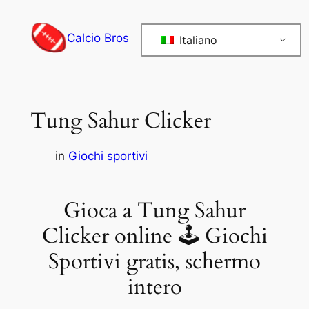
Vai
al
Calcio Bros
Italiano
contenuto
Tung Sahur Clicker
in
Giochi sportivi
Gioca a Tung Sahur
Clicker online 🕹 Giochi
Sportivi gratis, schermo
intero