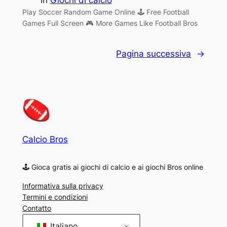
Play Soccer Random Game Online 🕹 Free Football
Games Full Screen 🎮 More Games Like Football Bros
Pagina successiva
→
Calcio Bros
🕹 Gioca gratis ai giochi di calcio e ai giochi Bros online
Informativa sulla privacy
Termini e condizioni
Contatto
Italiano