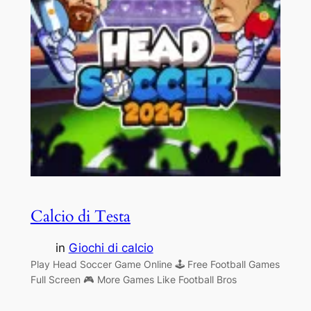
Calcio di Testa
in
Giochi di calcio
Play Head Soccer Game Online 🕹 Free Football Games
Full Screen 🎮 More Games Like Football Bros