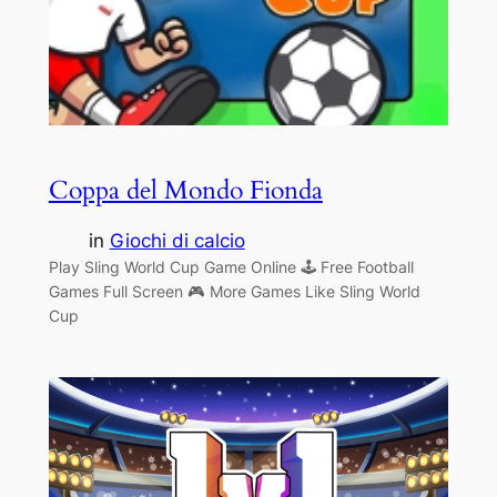
Coppa del Mondo Fionda
in
Giochi di calcio
Play Sling World Cup Game Online 🕹 Free Football
Games Full Screen 🎮 More Games Like Sling World
Cup