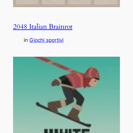
2048 Italian Brainrot
in
Giochi sportivi