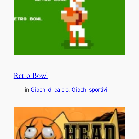
Retro Bowl
in
Giochi di calcio
, 
Giochi sportivi