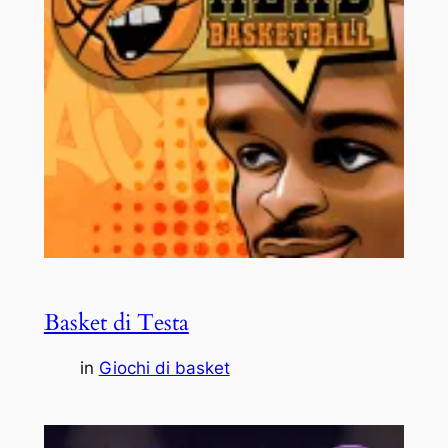
Basket di Testa
in
Giochi di basket