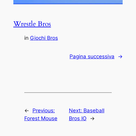
Wrestle Bros
in
Giochi Bros
Pagina successiva
→
←
Previous:
Next:
Baseball
Forest Mouse
Bros IO
→