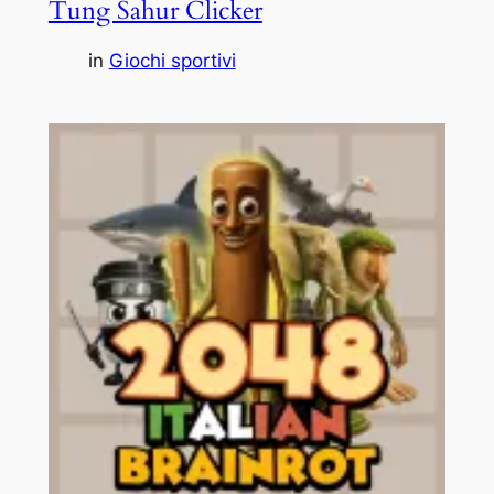
Tung Sahur Clicker
in
Giochi sportivi