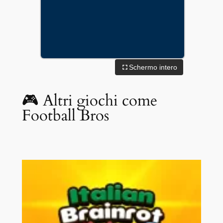
Schermo intero
🎮 Altri giochi come
Football Bros