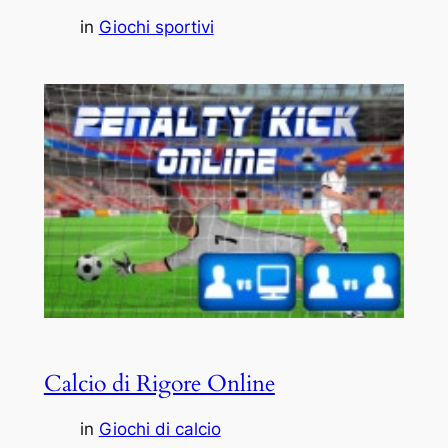
in
Giochi sportivi
Calcio di Rigore Online
in
Giochi di calcio