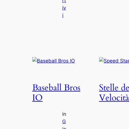
rt
iv
i
Baseball Bros
Stelle de
IO
Velocità
in
G
io