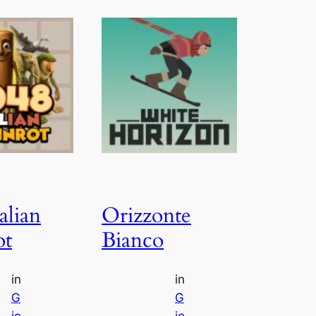
alian
Orizzonte
ot
Bianco
in
in
G
G