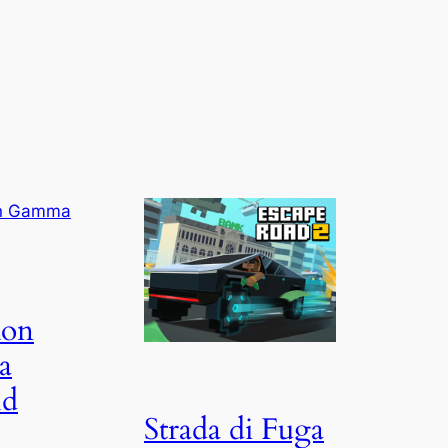
on
a
ld
Strada di Fuga