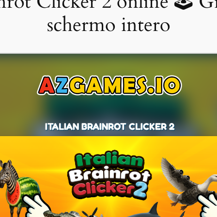
nrot Clicker 2 online 🕹 Gi
schermo intero