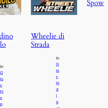
Spow
dino
Wheelie di
lo
Strada
in
G
in
io
G
c
io
hi
c
d
hi
i
s
g
p