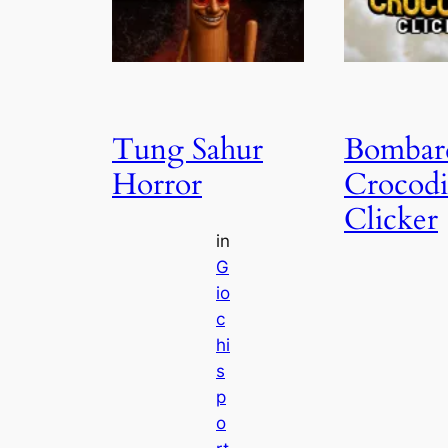
Tung Sahur
Bombar
Horror
Crocodi
Clicker
in
G
io
c
hi
s
p
o