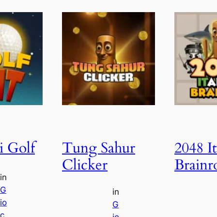
i Golf
Tung Sahur
2048 It
Clicker
Brainr
in
G
in
io
G
c