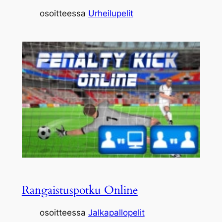
osoitteessa
Urheilupelit
Rangaistuspotku Online
osoitteessa
Jalkapallopelit