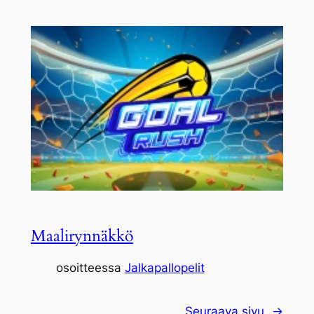
Maalirynnäkkö
osoitteessa
Jalkapallopelit
Seuraava sivu
→