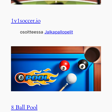
1v1soccer.io
osoitteessa
Jalkapallopelit
8 Ball Pool