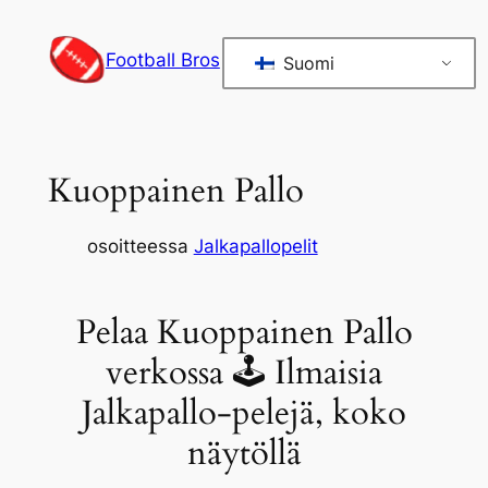
Siirry
sisältöön
Football Bros
Suomi
Kuoppainen Pallo
osoitteessa
Jalkapallopelit
Pelaa Kuoppainen Pallo
verkossa 🕹 Ilmaisia
Jalkapallo-pelejä, koko
näytöllä