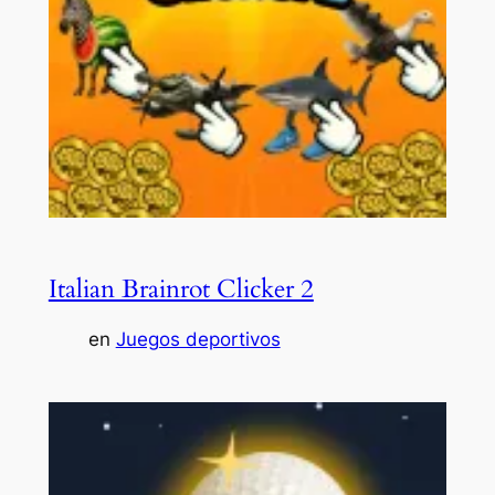
Italian Brainrot Clicker 2
en
Juegos deportivos