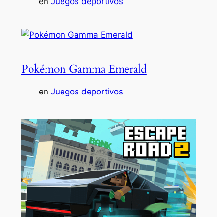
en
Juegos deportivos
Pokémon Gamma Emerald
en
Juegos deportivos