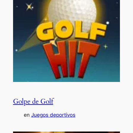
Golpe de Golf
en
Juegos deportivos