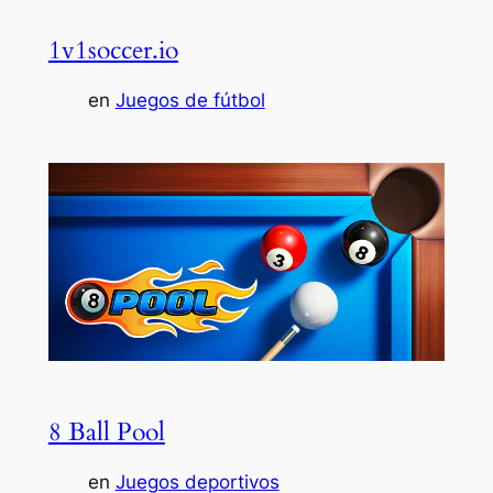
1v1soccer.io
en
Juegos de fútbol
8 Ball Pool
en
Juegos deportivos