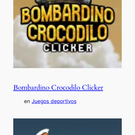
Bombardino Crocodilo Clicker
en
Juegos deportivos