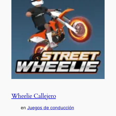
Wheelie Callejero
en
Juegos de conducción