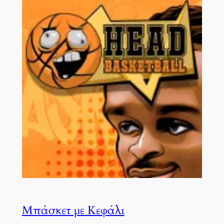
Μπάσκετ με Κεφάλι