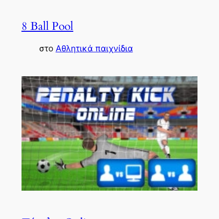
8 Ball Pool
στο
Αθλητικά παιχνίδια