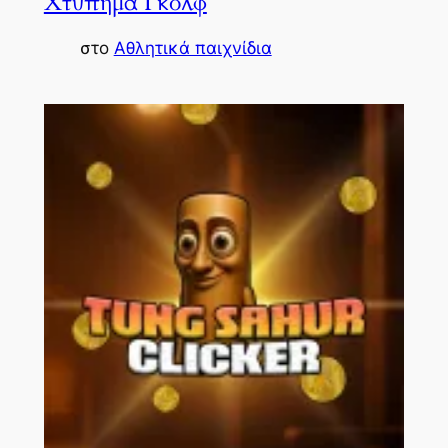
Χτύπημα Γκολφ
στο
Αθλητικά παιχνίδια