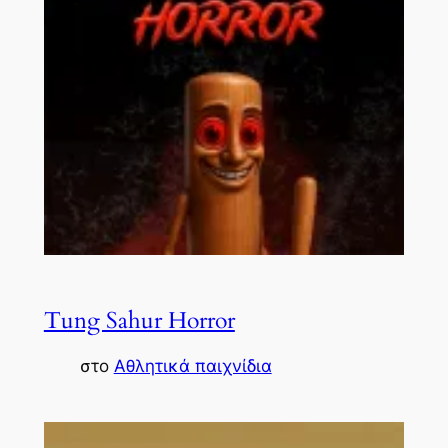
Tung Sahur Horror
στο
Αθλητικά παιχνίδια