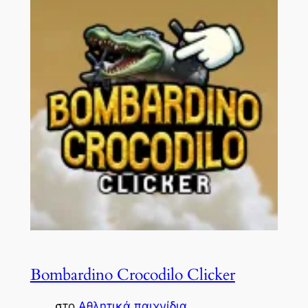
Bombardino Crocodilo Clicker
στο
Αθλητικά παιχνίδια