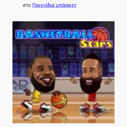
στο
Παιχνίδια μπάσκετ