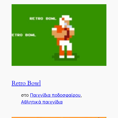
Retro Bowl
στο
Παιχνίδια ποδοσφαίρου
, 
Αθλητικά παιχνίδια