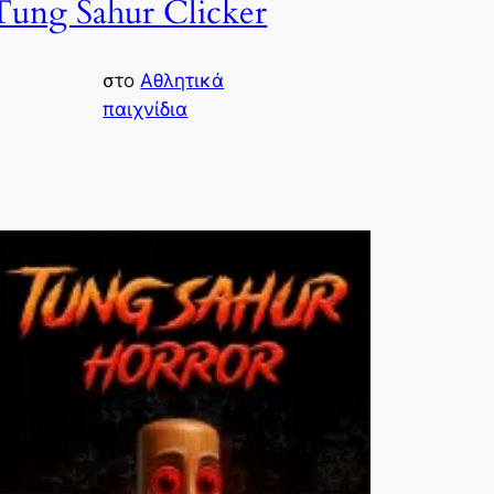
Tung Sahur Clicker
στο
Αθλητικά
παιχνίδια