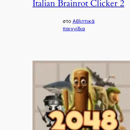
Italian Brainrot Clicker 2
στο
Αθλητικά
παιχνίδια