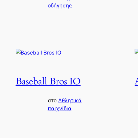
οδήγησης
Baseball Bros IO
στο
Αθλητικά
παιχνίδια