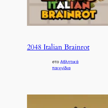
2048 Italian Brainrot
στο
Αθλητικά
παιχνίδια