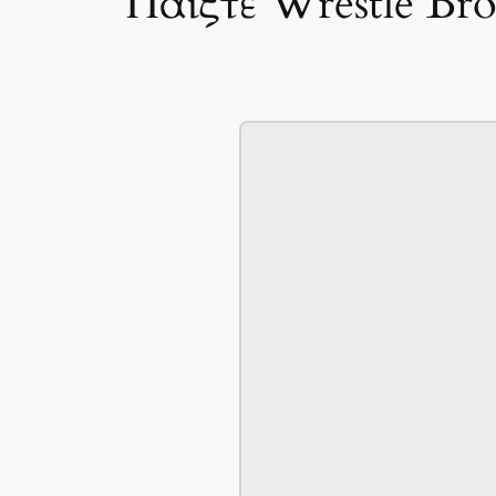
Παίξτε Wrestle Br