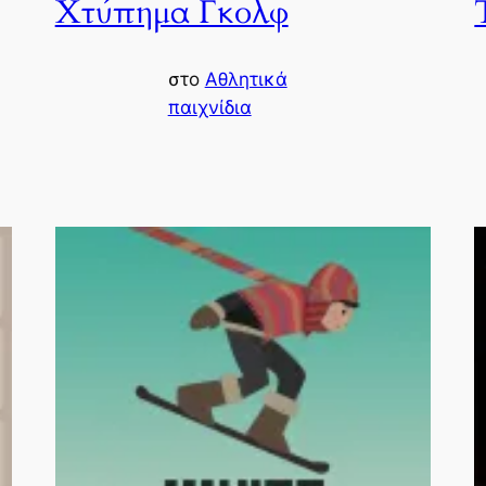
Χτύπημα Γκολφ
στο
Αθλητικά
παιχνίδια