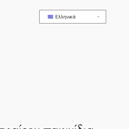
Ελληνικά