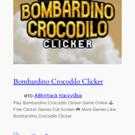
Bombardino Crocodilo Clicker
στο
Αθλητικά παιχνίδια
Play Bombardino Crocodilo Clicker Game Online 🕹
Free Clicker Games Full Screen 🎮 More Games Like
Bombardino Crocodilo Clicker