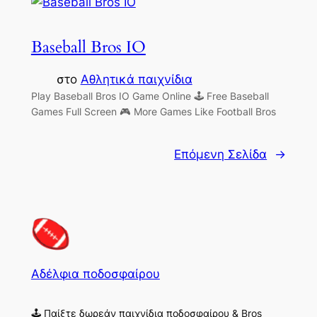
Baseball Bros IO
στο
Αθλητικά παιχνίδια
Play Baseball Bros IO Game Online 🕹 Free Baseball
Games Full Screen 🎮 More Games Like Football Bros
Επόμενη Σελίδα
→
Αδέλφια ποδοσφαίρου
🕹 Παίξτε δωρεάν παιχνίδια ποδοσφαίρου & Bros