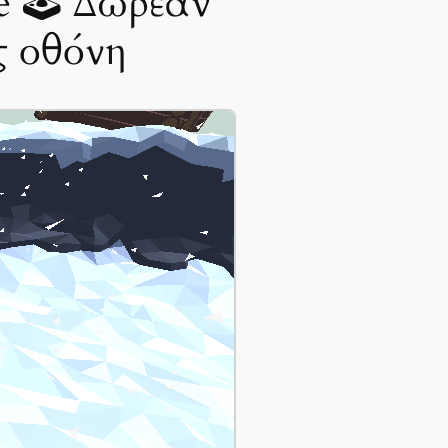
e 🕹 Δωρεάν
ς οθόνη