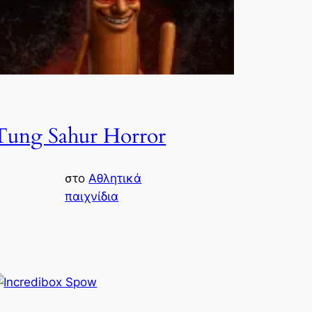
Tung Sahur Horror
στο
Αθλητικά
παιχνίδια