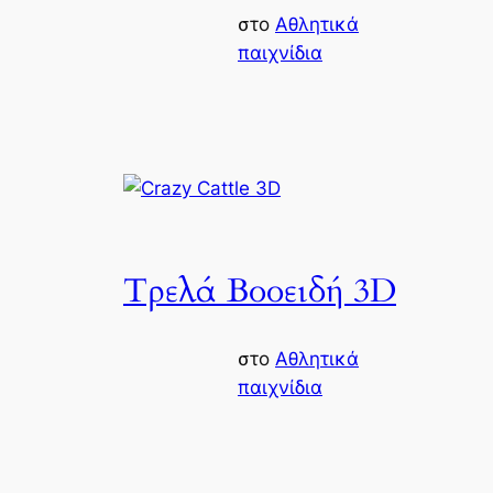
στο
Αθλητικά
παιχνίδια
Τρελά Βοοειδή 3D
στο
Αθλητικά
παιχνίδια