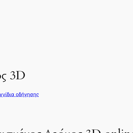
ος 3D
χνίδια οδήγησης