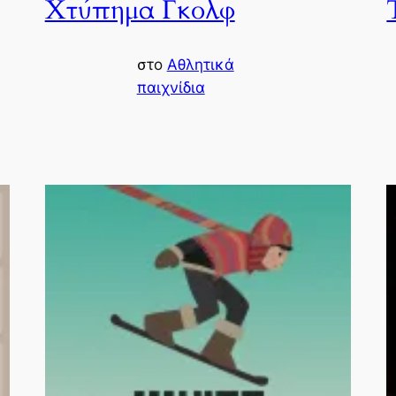
Χτύπημα Γκολφ
στο
Αθλητικά
παιχνίδια