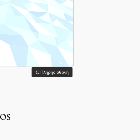
Πλήρης οθόνη
os