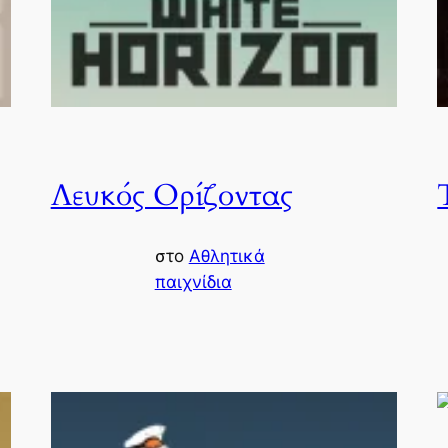
Λευκός Ορίζοντας
στο
Αθλητικά
παιχνίδια