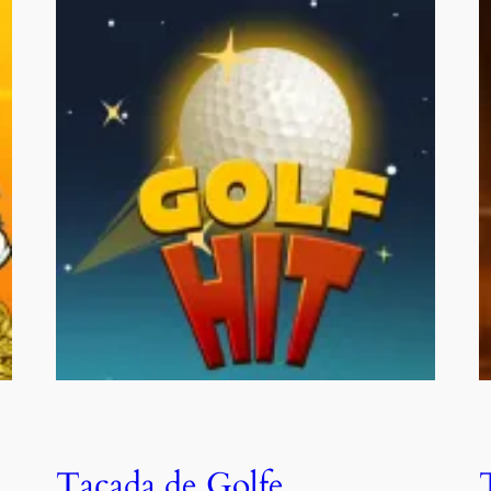
Tacada de Golfe