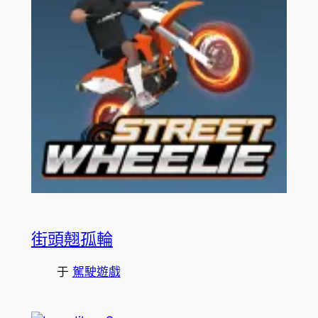
街頭翹孤輪
于
駕駛遊戲