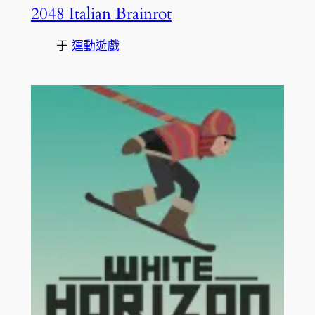
2048 Italian Brainrot
于
運動遊戲