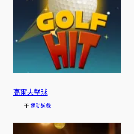
高爾夫擊球
于
運動遊戲