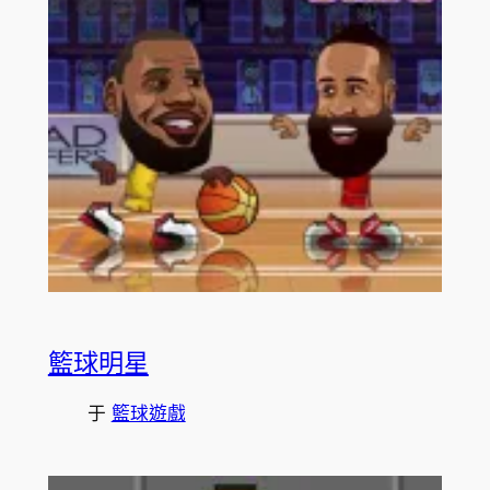
籃球明星
于
籃球遊戲