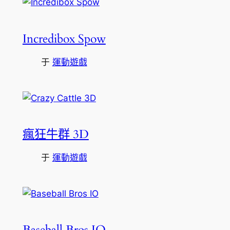
Incredibox Spow
于
運動遊戲
瘋狂牛群 3D
于
運動遊戲
Baseball Bros IO