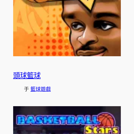
頭球籃球
于
籃球遊戲