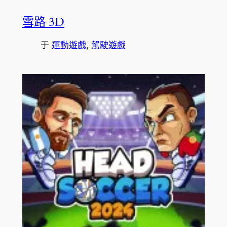
雪路 3D
于
運動遊戲
, 
駕駛遊戲