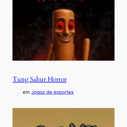
Tung Sahur Horror
em
Jogos de esportes