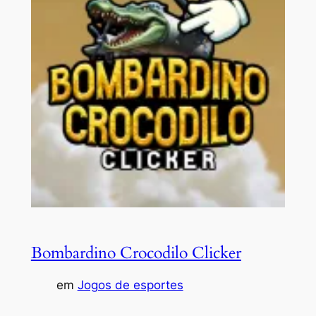
Bombardino Crocodilo Clicker
em
Jogos de esportes