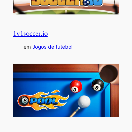
1v1soccer.io
em
Jogos de futebol