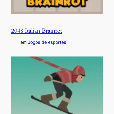
2048 Italian Brainrot
em
Jogos de esportes