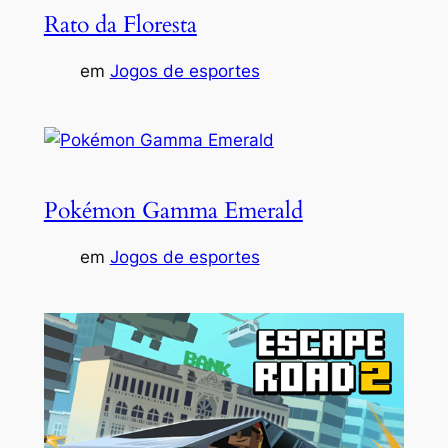
Rato da Floresta
em
Jogos de esportes
Pokémon Gamma Emerald
em
Jogos de esportes