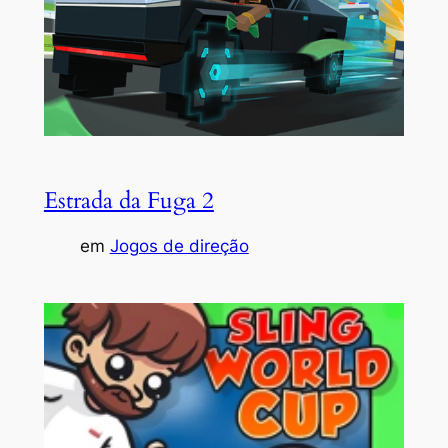
Estrada da Fuga 2
em
Jogos de direção