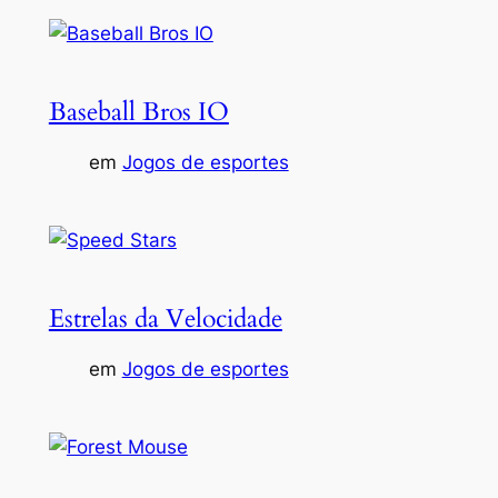
Baseball Bros IO
em
Jogos de esportes
Estrelas da Velocidade
em
Jogos de esportes