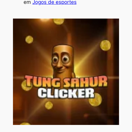
em
Jogos de esportes