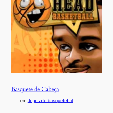
Basquete de Cabeça
em
Jogos de basquetebol