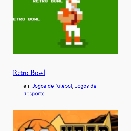
Retro Bowl
em
Jogos de futebol
, 
Jogos de
desporto