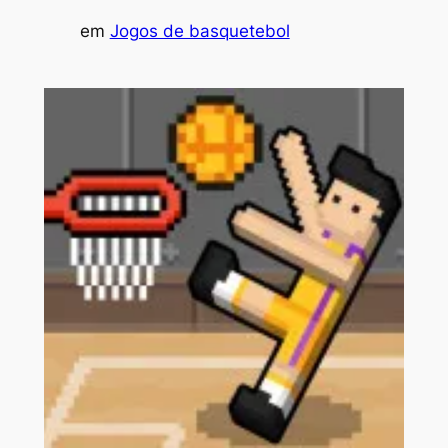
em
Jogos de basquetebol