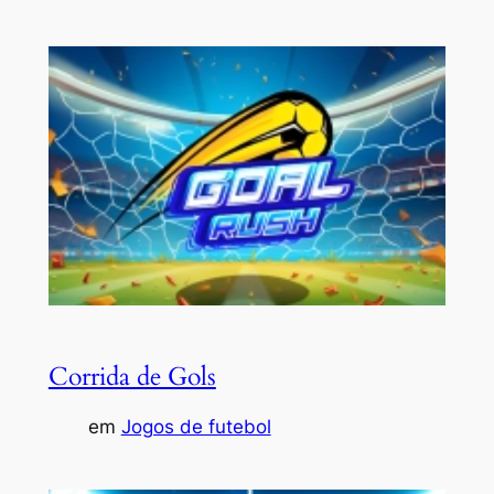
Corrida de Gols
em
Jogos de futebol