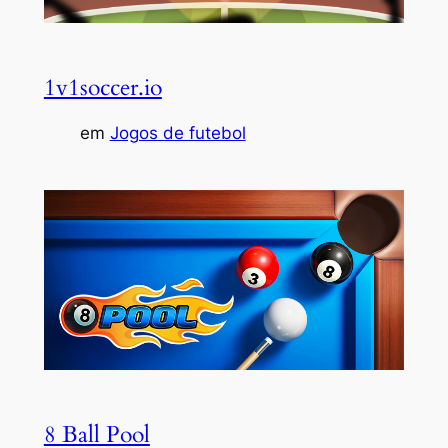
1v1soccer.io
em
Jogos de futebol
8 Ball Pool