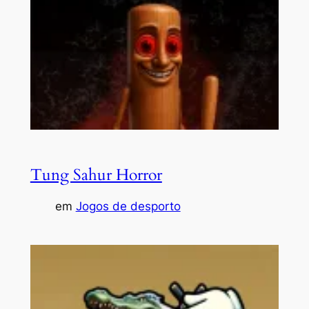
Tung Sahur Horror
em
Jogos de desporto