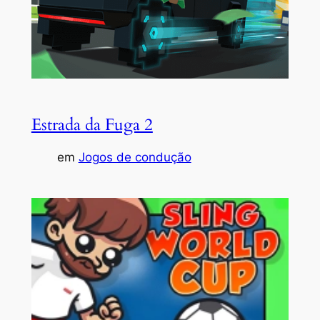
Estrada da Fuga 2
em
Jogos de condução