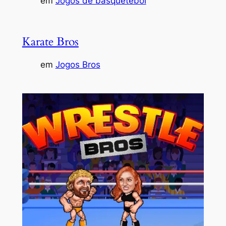
em
Jogos de basquetebol
Karate Bros
em
Jogos Bros