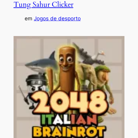
Tung Sahur Clicker
em
Jogos de desporto