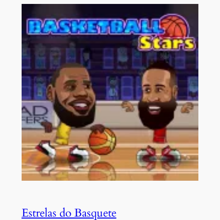
Estrelas do Basquete