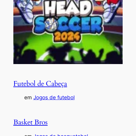
Futebol de Cabeça
em
Jogos de futebol
Basket Bros