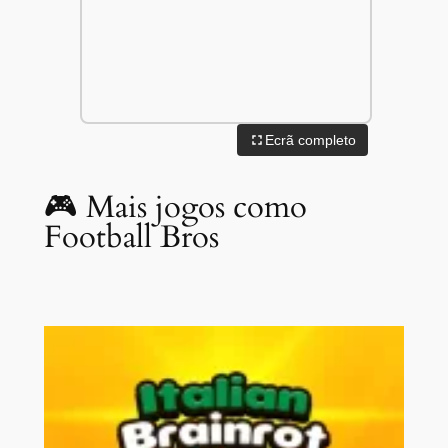
Ecrã completo
🎮 Mais jogos como
Football Bros