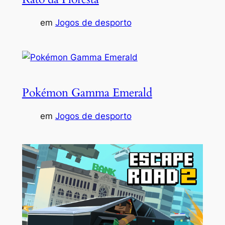
em
Jogos de desporto
Pokémon Gamma Emerald
em
Jogos de desporto