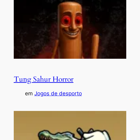
Tung Sahur Horror
em
Jogos de desporto