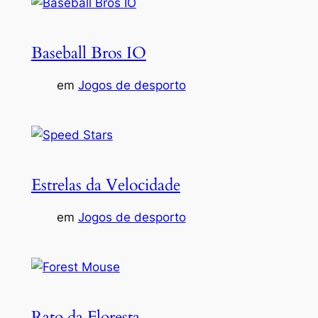
Baseball Bros IO
em
Jogos de desporto
Estrelas da Velocidade
em
Jogos de desporto
Rato da Floresta