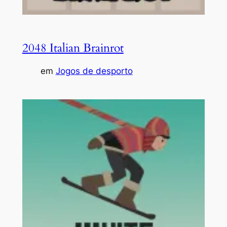
2048 Italian Brainrot
em
Jogos de desporto