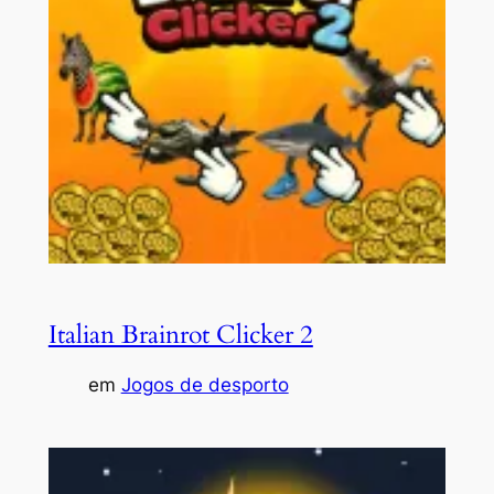
Italian Brainrot Clicker 2
em
Jogos de desporto