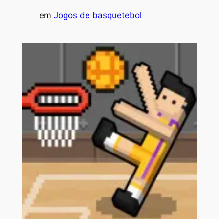
em
Jogos de basquetebol