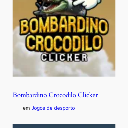
Bombardino Crocodilo Clicker
em
Jogos de desporto