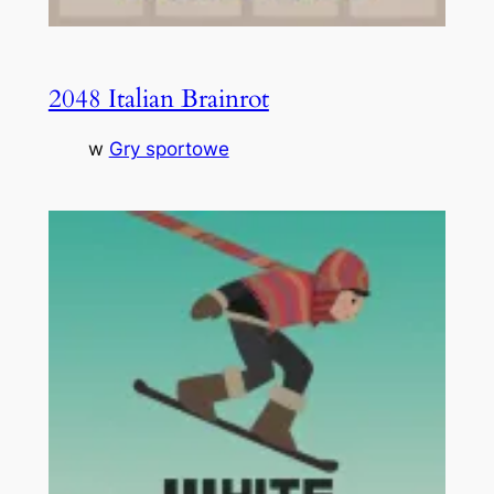
2048 Italian Brainrot
w
Gry sportowe