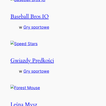
Baseball Bros IO
w
Gry sportowe
Gwiazdy Prędkości
w
Gry sportowe
Leśna Mysz