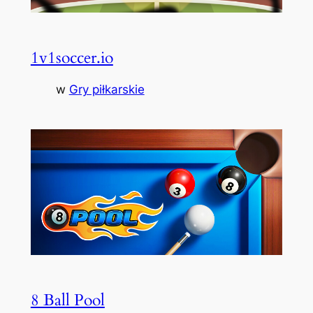
1v1soccer.io
w
Gry piłkarskie
8 Ball Pool