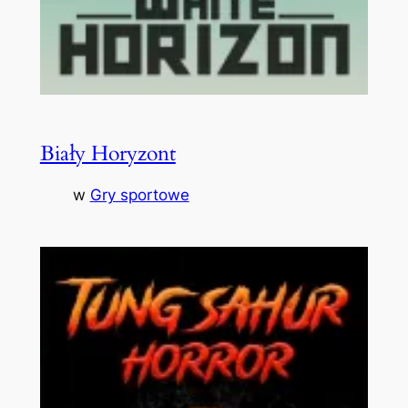
Biały Horyzont
w
Gry sportowe