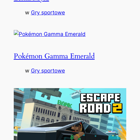
w
Gry sportowe
Pokémon Gamma Emerald
w
Gry sportowe