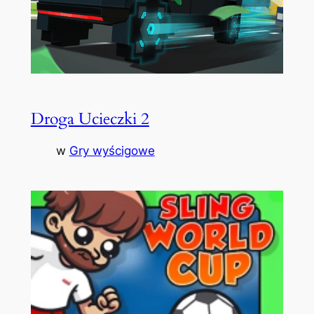
Droga Ucieczki 2
w
Gry wyścigowe