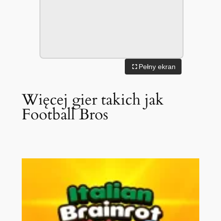
Pełny ekran
Więcej gier takich jak
Football Bros