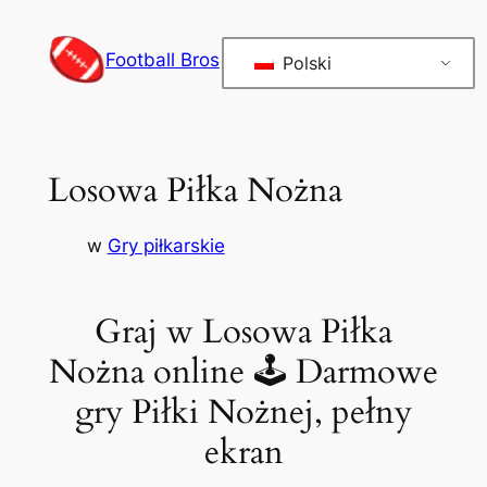
Przejdź
do
Football Bros
Polski
treści
Losowa Piłka Nożna
w
Gry piłkarskie
Graj w Losowa Piłka
Nożna online 🕹 Darmowe
gry Piłki Nożnej, pełny
ekran