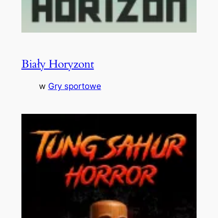
Biały Horyzont
w
Gry sportowe