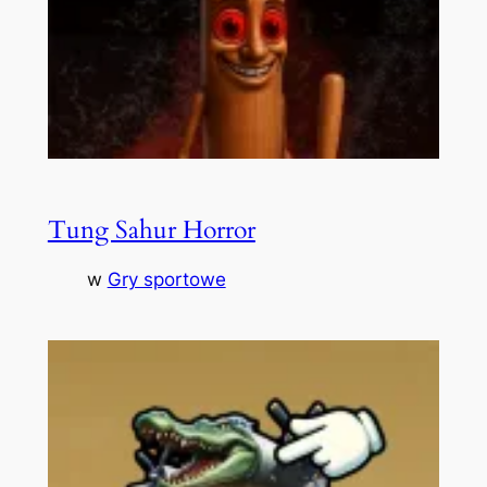
Tung Sahur Horror
w
Gry sportowe