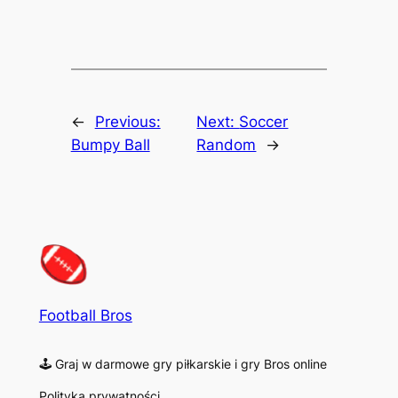
←
Previous:
Next:
Soccer
Bumpy Ball
Random
→
Football Bros
🕹 Graj w darmowe gry piłkarskie i gry Bros online
Polityka prywatności