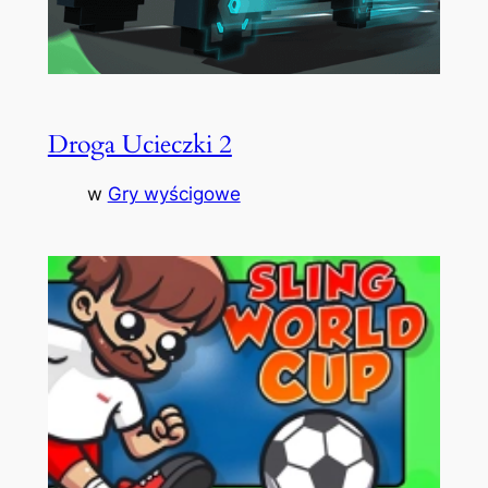
Droga Ucieczki 2
w
Gry wyścigowe