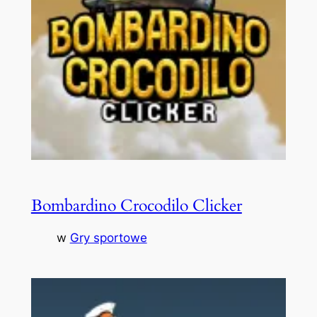
Bombardino Crocodilo Clicker
w
Gry sportowe