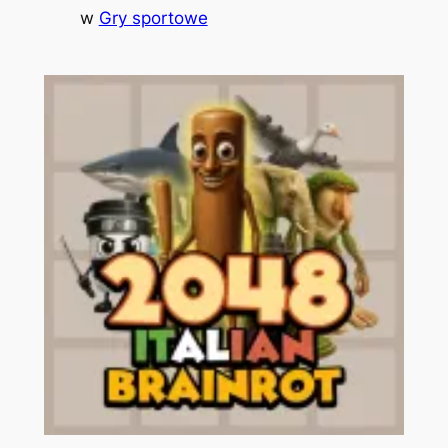
w
Gry sportowe