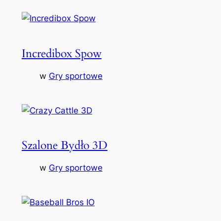
Incredibox Spow
w
Gry sportowe
Szalone Bydło 3D
w
Gry sportowe