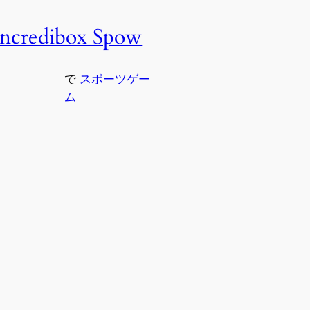
Incredibox Spow
で
スポーツゲー
ム