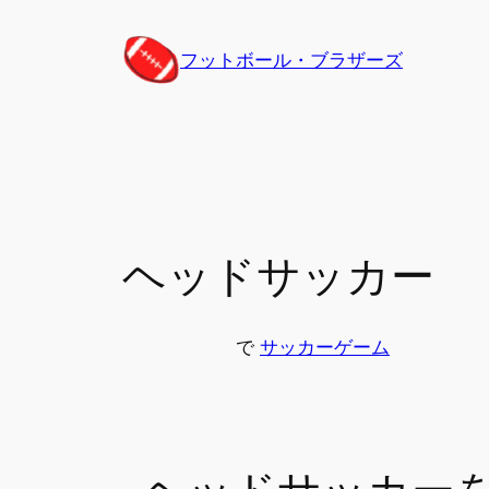
内
容
フットボール・ブラザーズ
を
ス
キ
ッ
プ
ヘッドサッカー
で
サッカーゲーム