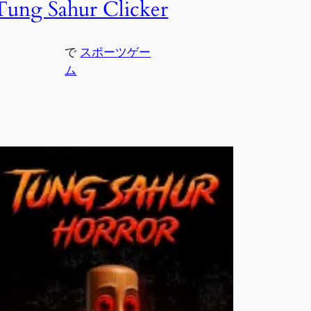
Tung Sahur Clicker
で
スポーツゲー
ム