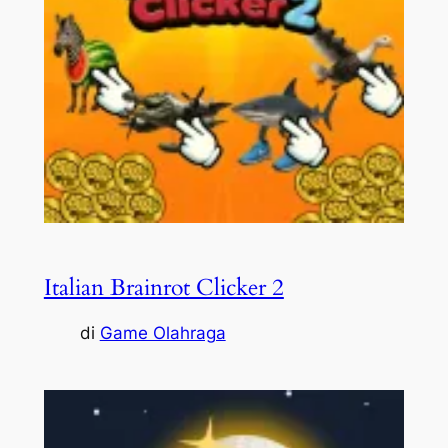
Italian Brainrot Clicker 2
di
Game Olahraga