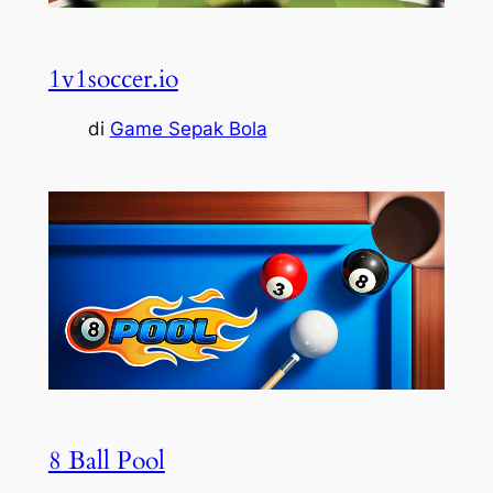
1v1soccer.io
di
Game Sepak Bola
8 Ball Pool