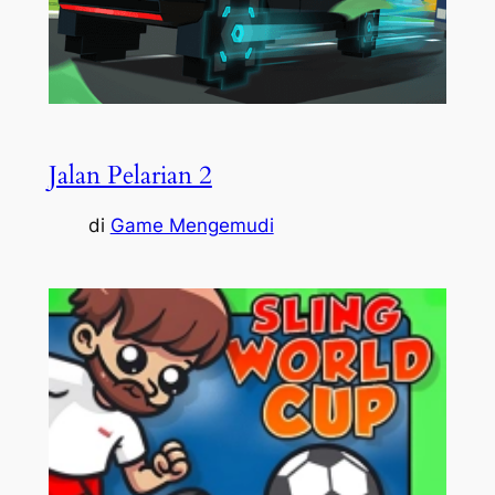
Jalan Pelarian 2
di
Game Mengemudi