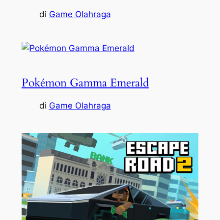
di
Game Olahraga
Pokémon Gamma Emerald
di
Game Olahraga