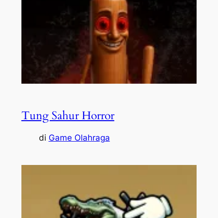
Tung Sahur Horror
di
Game Olahraga