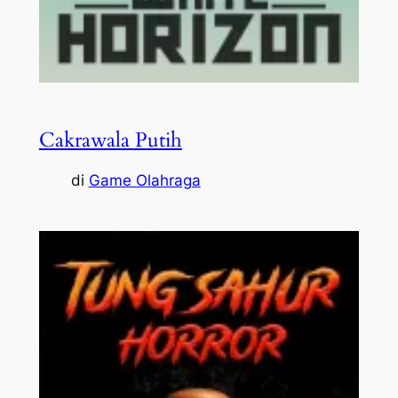
Cakrawala Putih
di
Game Olahraga