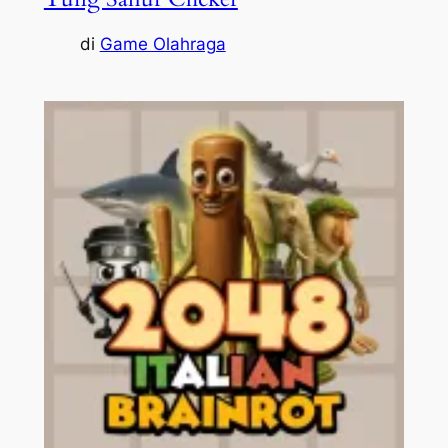
di
Game Olahraga