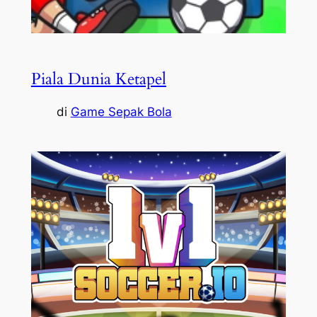
Piala Dunia Ketapel
di
Game Sepak Bola