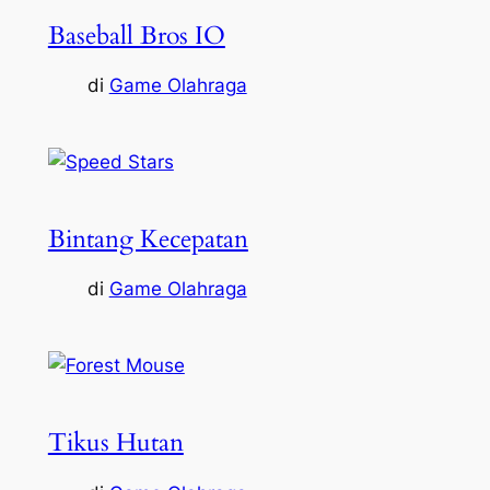
Baseball Bros IO
di
Game Olahraga
Bintang Kecepatan
di
Game Olahraga
Tikus Hutan