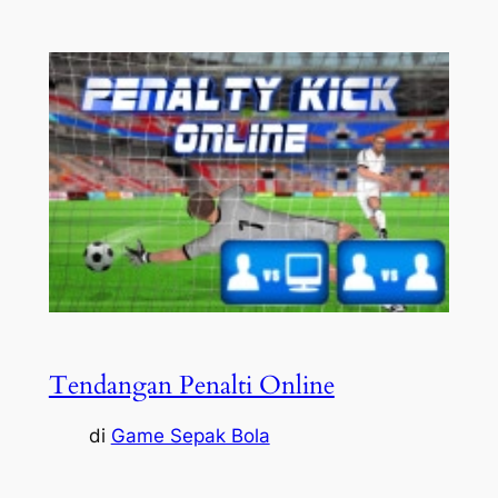
Tendangan Penalti Online
di
Game Sepak Bola