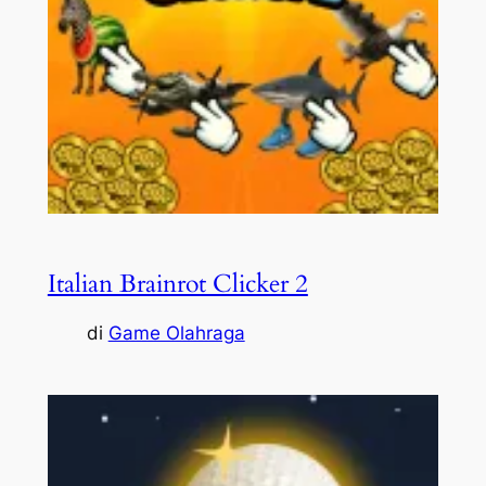
Italian Brainrot Clicker 2
di
Game Olahraga