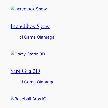
Incredibox Spow
di
Game Olahraga
Sapi Gila 3D
di
Game Olahraga