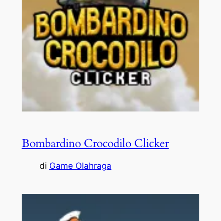
Bombardino Crocodilo Clicker
di
Game Olahraga