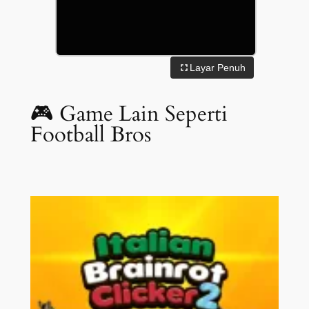
Layar Penuh
🎮 Game Lain Seperti
Football Bros