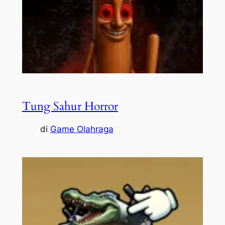
Tung Sahur Horror
di
Game Olahraga