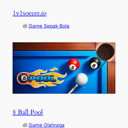
1v1soccer.io
di
Game Sepak Bola
8 Ball Pool
di
Game Olahraga