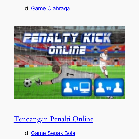
di
Game Olahraga
Tendangan Penalti Online
di
Game Sepak Bola