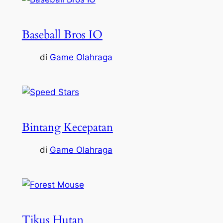
Baseball Bros IO
di
Game Olahraga
Bintang Kecepatan
di
Game Olahraga
Tikus Hutan