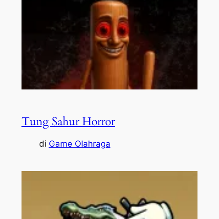
Tung Sahur Horror
di
Game Olahraga