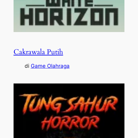
Cakrawala Putih
di
Game Olahraga