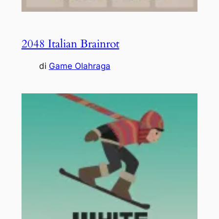
2048 Italian Brainrot
di
Game Olahraga