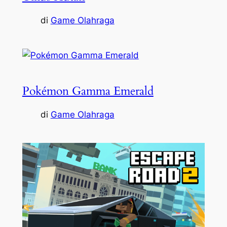
di
Game Olahraga
Pokémon Gamma Emerald
di
Game Olahraga