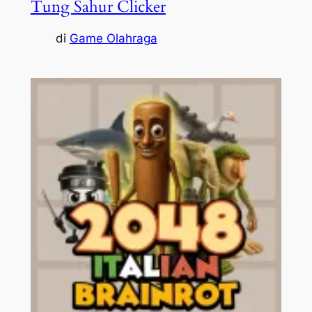
Tung Sahur Clicker
di
Game Olahraga