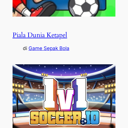
Piala Dunia Ketapel
di
Game Sepak Bola