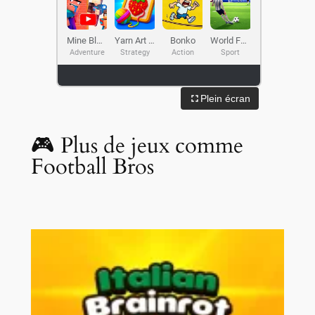
Plein écran
🎮 Plus de jeux comme
Football Bros