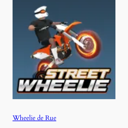
Wheelie de Rue