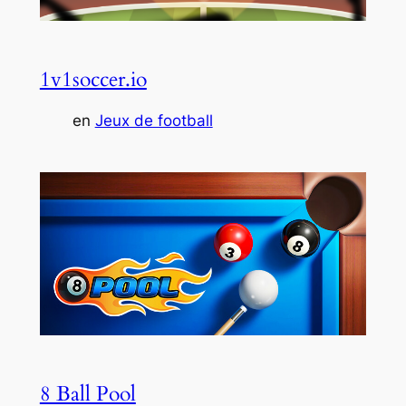
1v1soccer.io
en
Jeux de football
8 Ball Pool