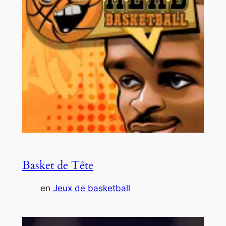
Basket de Tête
en
Jeux de basketball