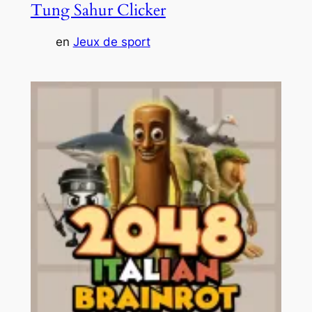
Tung Sahur Clicker
en
Jeux de sport