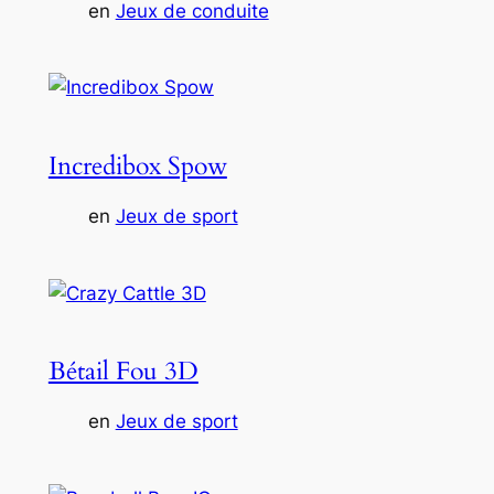
en
Jeux de conduite
Incredibox Spow
en
Jeux de sport
Bétail Fou 3D
en
Jeux de sport