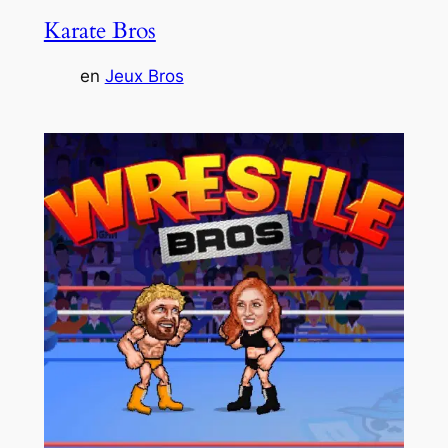
Karate Bros
en
Jeux Bros