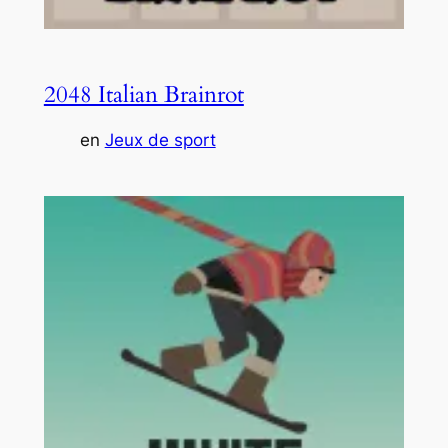
2048 Italian Brainrot
en
Jeux de sport