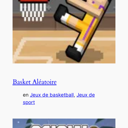
Basket Aléatoire
en
Jeux de basketball
, 
Jeux de
sport