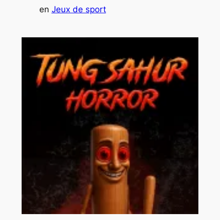
en
Jeux de sport