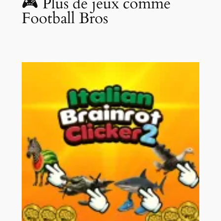
🎮 Plus de jeux comme
Football Bros