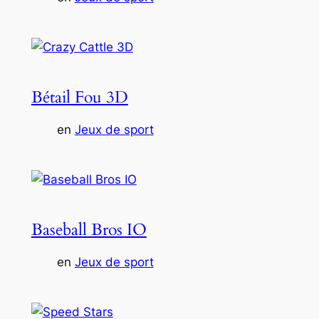
Bétail Fou 3D
en
Jeux de sport
Baseball Bros IO
en
Jeux de sport