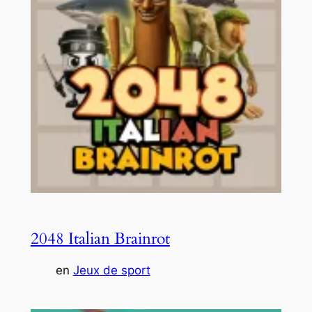
2048 Italian Brainrot
en
Jeux de sport