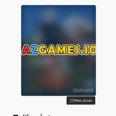
Plein écran