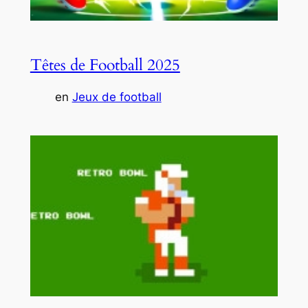
Têtes de Football 2025
en
Jeux de football