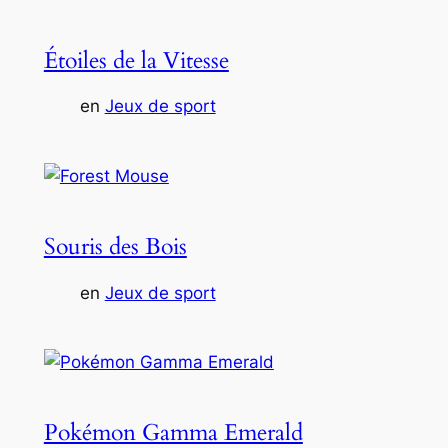
Étoiles de la Vitesse
en
Jeux de sport
Souris des Bois
en
Jeux de sport
Pokémon Gamma Emerald