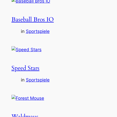
Baseball Bros IO
in
Sportspiele
Speed Stars
in
Sportspiele
Waldmaus