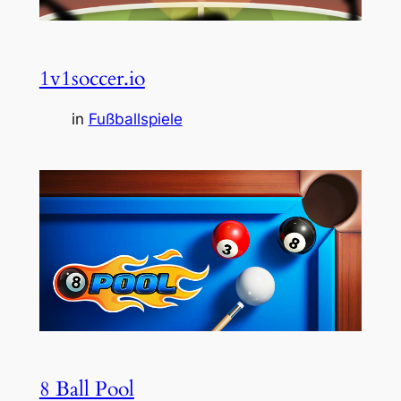
1v1soccer.io
in
Fußballspiele
8 Ball Pool