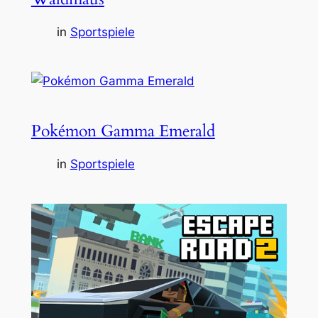
in
Sportspiele
Pokémon Gamma Emerald
in
Sportspiele