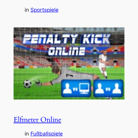
in
Sportspiele
Elfmeter Online
in
Fußballspiele