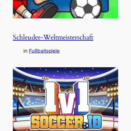
Schleuder-Weltmeisterschaft
in
Fußballspiele