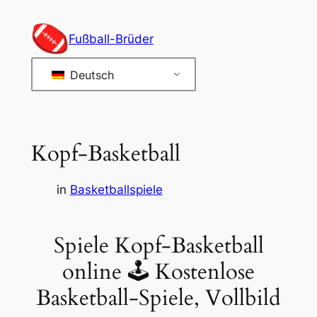
Zum
Inhalt
Fußball-Brüder
springen
Deutsch
Kopf-Basketball
in
Basketballspiele
Spiele Kopf-Basketball
online 🕹 Kostenlose
Basketball-Spiele, Vollbild