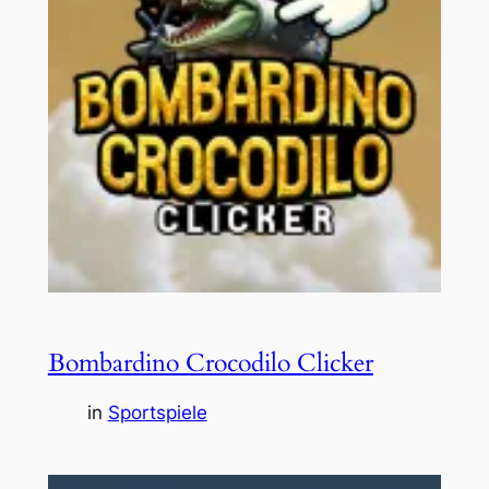
Bombardino Crocodilo Clicker
in
Sportspiele