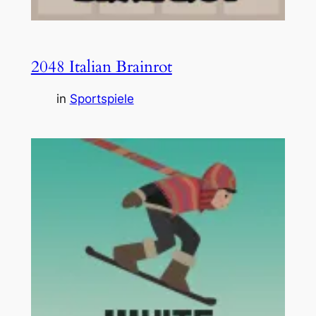
2048 Italian Brainrot
in
Sportspiele