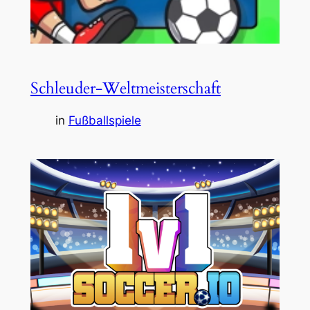
Schleuder-Weltmeisterschaft
in
Fußballspiele