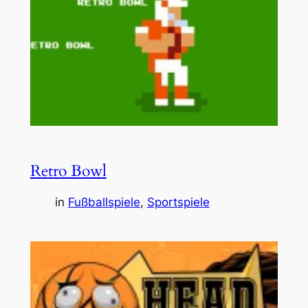
Retro Bowl
in
Fußballspiele
, 
Sportspiele