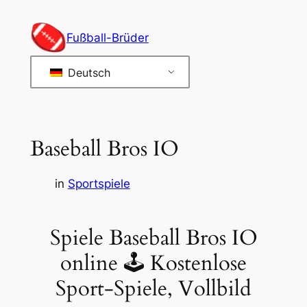
Zum
Inhalt
Fußball-Brüder
springen
Deutsch
Baseball Bros IO
in
Sportspiele
Spiele Baseball Bros IO
online 🕹 Kostenlose
Sport-Spiele, Vollbild