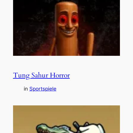
Tung Sahur Horror
in
Sportspiele