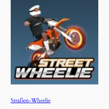
Straßen-Wheelie