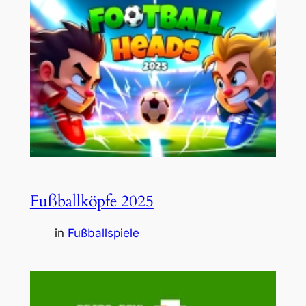
Fußballköpfe 2025
in
Fußballspiele