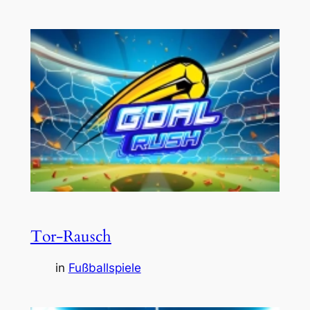
Tor-Rausch
in
Fußballspiele