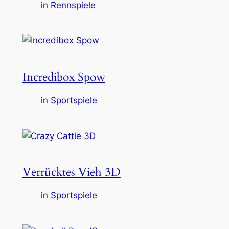
in
Rennspiele
Incredibox Spow
in
Sportspiele
Verrücktes Vieh 3D
in
Sportspiele