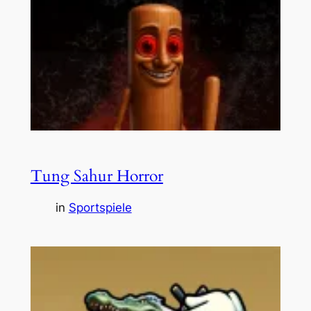
Tung Sahur Horror
in
Sportspiele