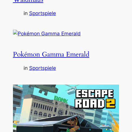
in
Sportspiele
Pokémon Gamma Emerald
in
Sportspiele