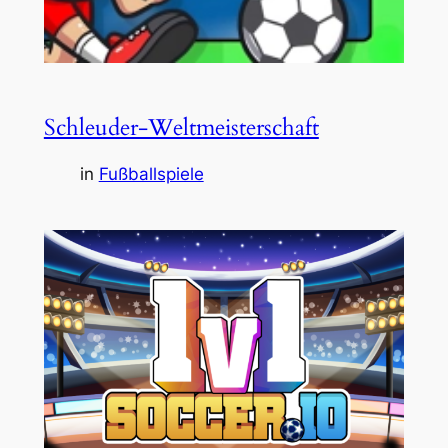
Schleuder-Weltmeisterschaft
in
Fußballspiele