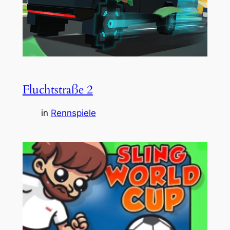
Fluchtstraße 2
in
Rennspiele