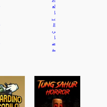
الأ
لع
ا
ب
ال
ري
ا
ض
ية