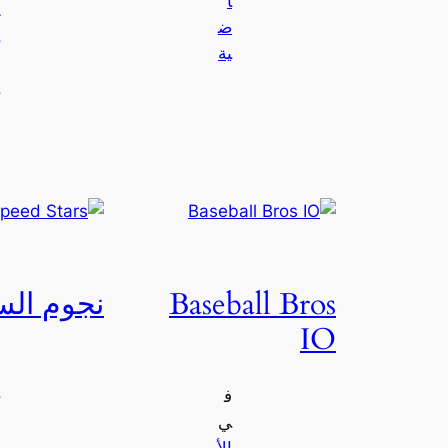
ا
ض
ية
Baseball Bros
نجوم ال
IO
ف
ي
الأ