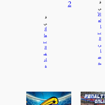
2
ف
ي
الأ
ف
لع
ي
ا
أل
ب
عا
ال
ب
ري
ال
ا
قي
ض
اد
ية
ة