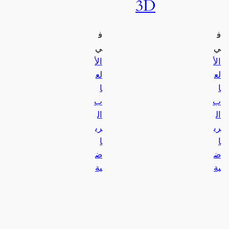
3D
ف
ف
ي
ي
الأ
الأ
لع
لع
ا
ا
ب
ب
ال
ال
ري
ري
ا
ا
ض
ض
ية
ية