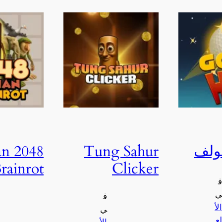
ولف
Tung Sahur
lian
rainrot
Clicker
ف
ي
ف
الأ
ي
لع