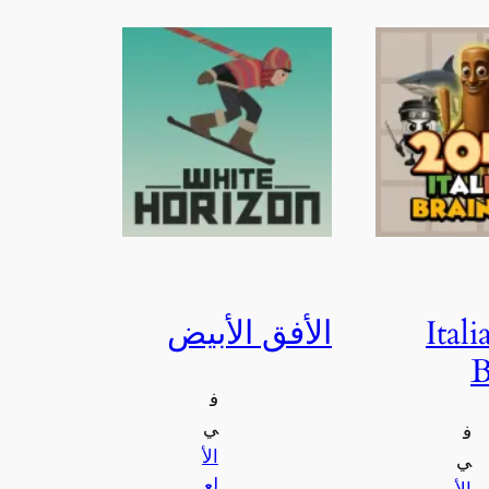
2048 Ita
الأفق الأبيض
B
ف
ي
ف
الأ
ي
لع