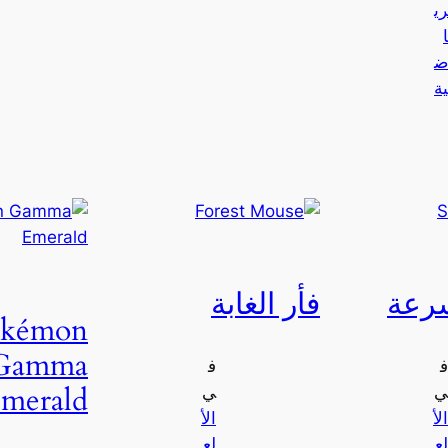
ري
ا
ض
ية
سرعة
فأر الغابة
okémon
Gamma
ف
ف
merald
ي
ي
الأ
الأ
لع
لع