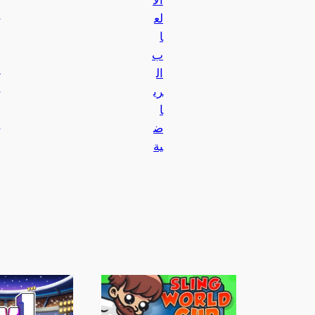
لع
ا
ب
ال
ري
ا
ض
ية