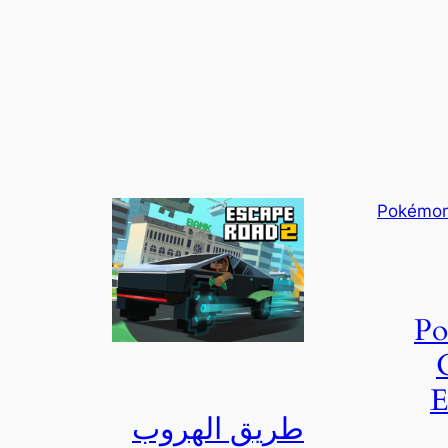
P
E
طريق الهروب