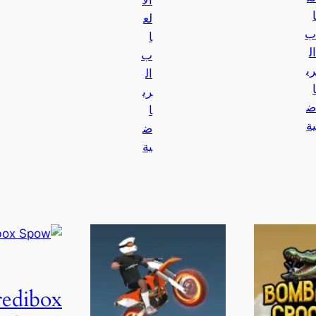
الأ
ا
لع
ب
ا
ال
ب
ري
ال
ا
ري
ض
ا
ية
ض
ية
redibox