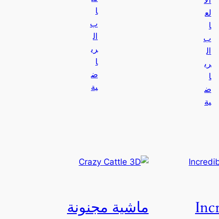
الأ
ا
لع
ب
ا
ال
ب
ري
ال
ا
ري
ض
ا
ية
ض
ية
Inc
ماشية مجنونة