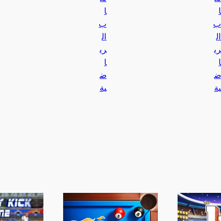
ا
ا
ب
ب
ال
ال
ري
ري
ا
ا
ض
ض
ية
ية