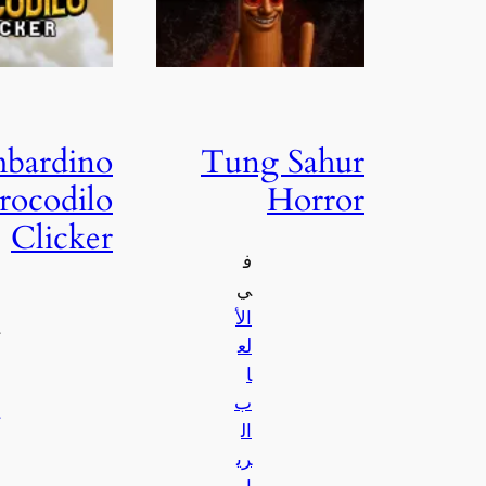
bardino
Tung Sahur
rocodilo
Horror
Clicker
ف
ي
الأ
لع
ا
ب
ال
ري