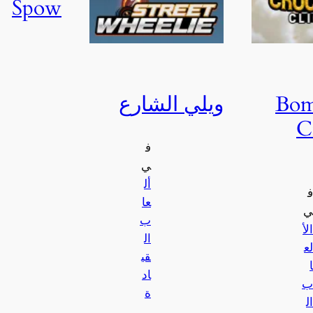
Spow
Bom
ويلي الشارع
C
ف
ي
أل
ف
عا
ي
ب
الأ
ال
لع
قي
ا
اد
ب
ة
ال