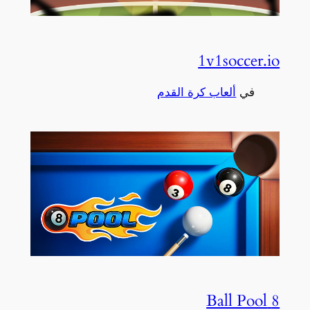
1v1soccer.io
في
ألعاب كرة القدم
8 Ball Pool