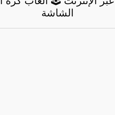
لعب Karate Bros عبر الإنترنت 🕹 ألعا
الشاشة