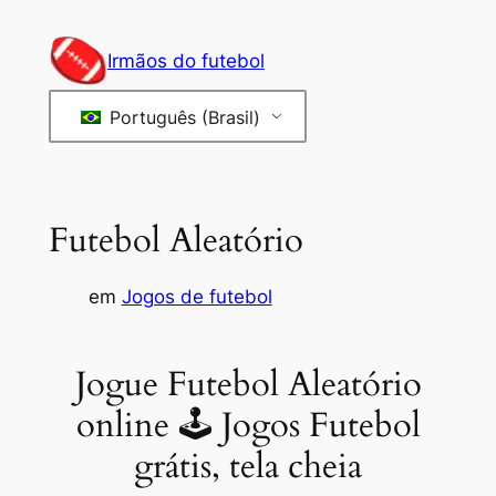
Pular
para
Irmãos do futebol
o
conteúdo
Português (Brasil)
Futebol Aleatório
em
Jogos de futebol
Jogue Futebol Aleatório
online 🕹 Jogos Futebol
grátis, tela cheia