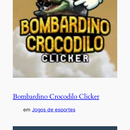
Bombardino Crocodilo Clicker
em
Jogos de esportes