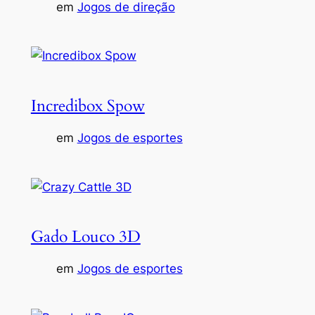
em
Jogos de direção
Incredibox Spow
em
Jogos de esportes
Gado Louco 3D
em
Jogos de esportes