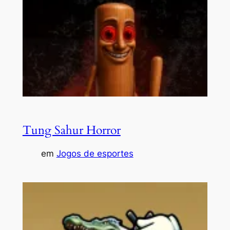
Tung Sahur Horror
em
Jogos de esportes