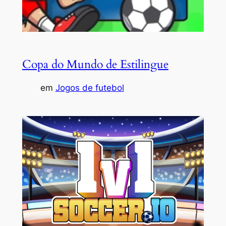
Copa do Mundo de Estilingue
em
Jogos de futebol