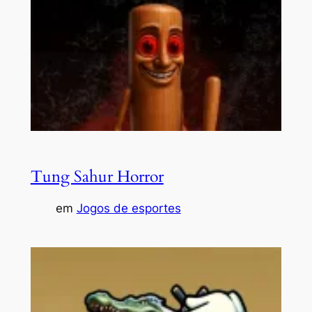
Tung Sahur Horror
em
Jogos de esportes