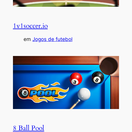
1v1soccer.io
em
Jogos de futebol
8 Ball Pool