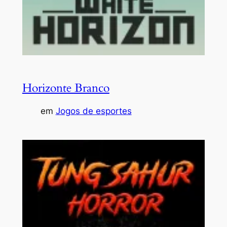
Horizonte Branco
em
Jogos de esportes