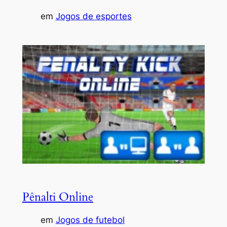
em
Jogos de esportes
Pênalti Online
em
Jogos de futebol