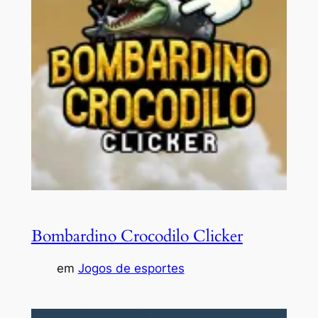
Bombardino Crocodilo Clicker
em
Jogos de esportes