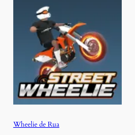
Wheelie de Rua