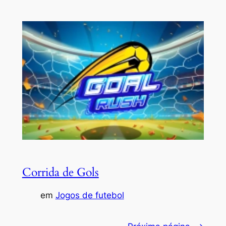
Corrida de Gols
em
Jogos de futebol