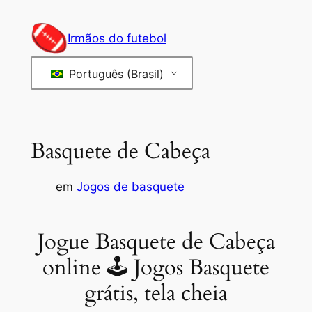
Pular
para
Irmãos do futebol
o
conteúdo
Português (Brasil)
Basquete de Cabeça
em
Jogos de basquete
Jogue Basquete de Cabeça
online 🕹 Jogos Basquete
grátis, tela cheia