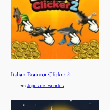
Italian Brainrot Clicker 2
em
Jogos de esportes