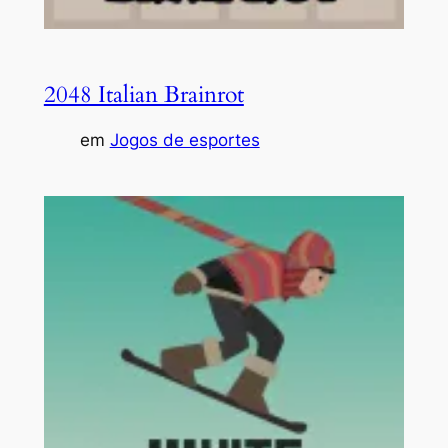
2048 Italian Brainrot
em
Jogos de esportes