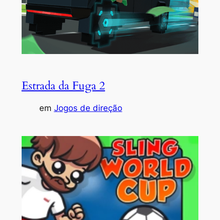
Estrada da Fuga 2
em
Jogos de direção