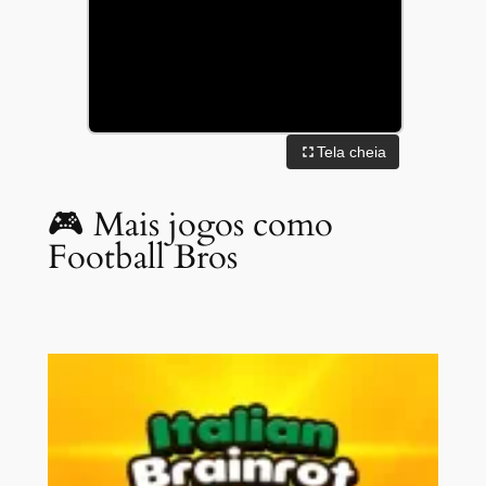
Tela cheia
🎮 Mais jogos como
Football Bros