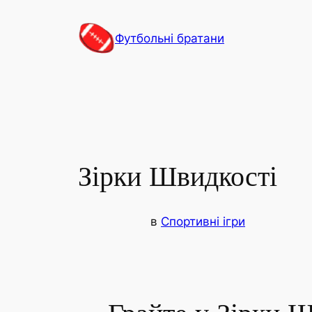
Перейти
до
Футбольні братани
вмісту
Зірки Швидкості
в
Спортивні ігри