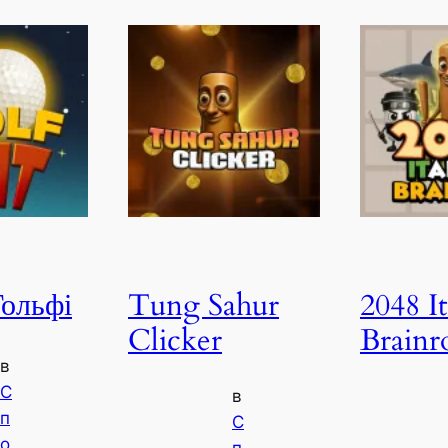
Гольфі
Tung Sahur
2048 It
Clicker
Brainr
в
С
в
п
С
о