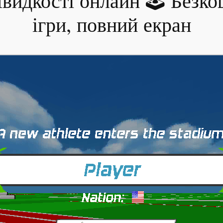
Швидкості онлайн 🕹 Безко
ігри, повний екран