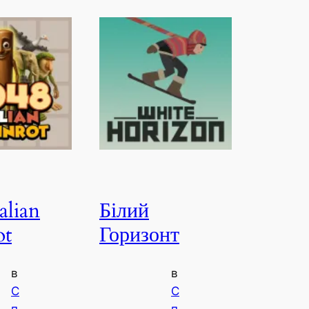
alian
Білий
ot
Горизонт
в
в
С
С