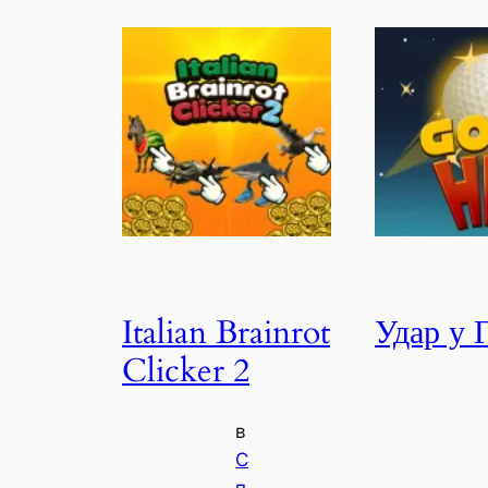
Italian Brainrot
Удар у 
Clicker 2
в
С