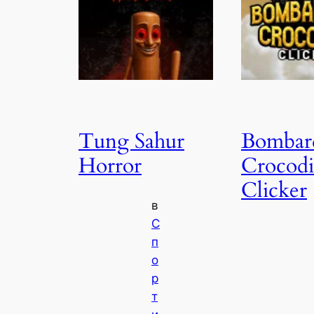
Tung Sahur
Bombar
Horror
Crocodi
Clicker
в
С
п
о
р
т