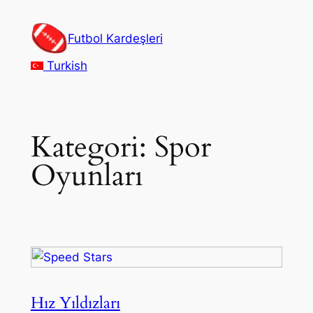
İçeriğe
geç
Futbol Kardeşleri
Turkish
Kategori:
Spor
Oyunları
Hız Yıldızları