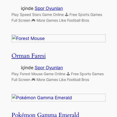
içinde
Spor Oyunları
Play Speed Stars Game Online 🕹 Free Sports Games
Full Screen 🎮 More Games Like Football Bros
Orman Faresi
içinde
Spor Oyunları
Play Forest Mouse Game Online 🕹 Free Sports Games
Full Screen 🎮 More Games Like Football Bros
Pokémon Gamma Emerald