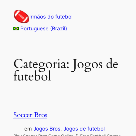
Pular
para
Irmãos do futebol
o
Portuguese (Brazil)
conteúdo
Categoria:
Jogos de
futebol
Soccer Bros
em
Jogos Bros
, 
Jogos de futebol
Play Soccer Bros Game Online 🕹 Free Football Games