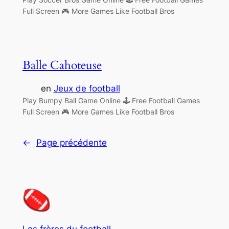
Full Screen 🎮 More Games Like Football Bros
Balle Cahoteuse
en
Jeux de football
Play Bumpy Ball Game Online 🕹 Free Football Games
Full Screen 🎮 More Games Like Football Bros
←
Page précédente