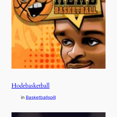
Hodebasketball
in
Basketballspill