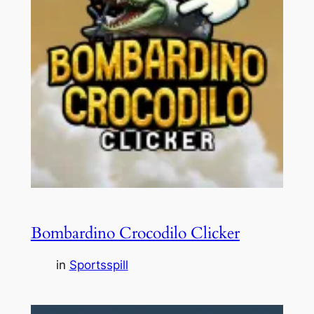
Bombardino Crocodilo Clicker
in
Sportsspill