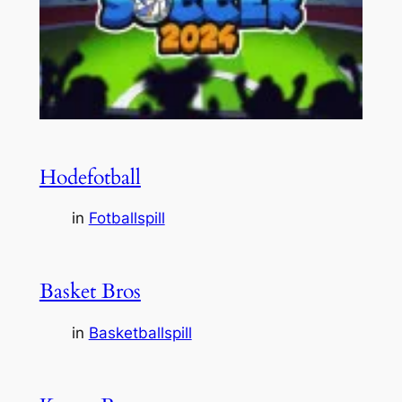
Hodefotball
in
Fotballspill
Basket Bros
in
Basketballspill