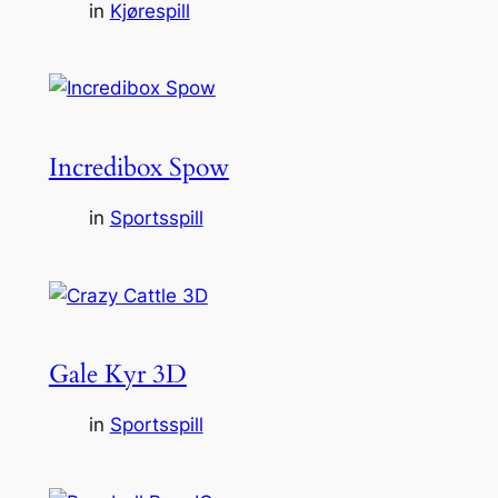
in
Kjørespill
Incredibox Spow
in
Sportsspill
Gale Kyr 3D
in
Sportsspill