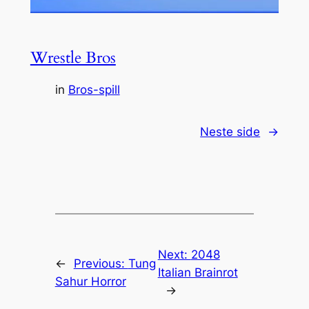
Wrestle Bros
in
Bros-spill
Neste side
→
Next:
2048
←
Previous:
Tung
Italian Brainrot
Sahur Horror
→