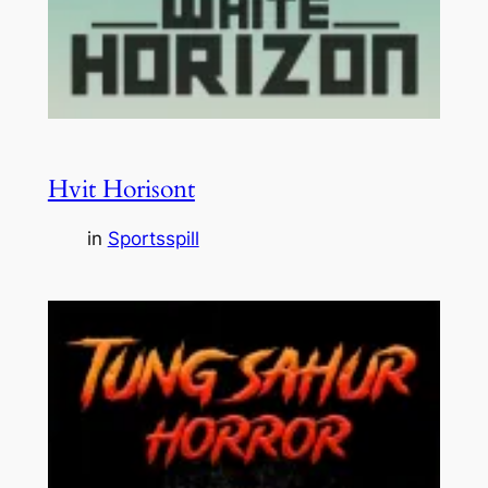
Hvit Horisont
in
Sportsspill