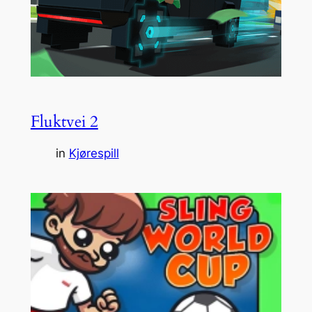
Fluktvei 2
in
Kjørespill