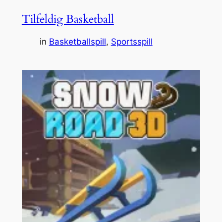
Tilfeldig Basketball
in
Basketballspill
, 
Sportsspill