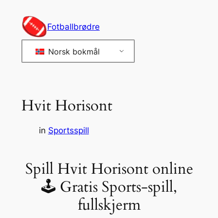
Hopp
til
Fotballbrødre
innhold
Norsk bokmål
Hvit Horisont
in
Sportsspill
Spill Hvit Horisont online
🕹 Gratis Sports-spill,
fullskjerm