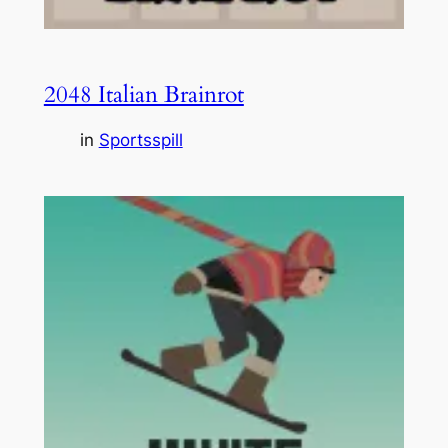
2048 Italian Brainrot
in
Sportsspill