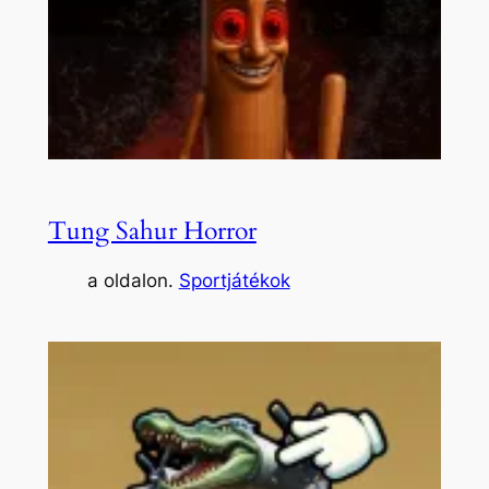
Tung Sahur Horror
a oldalon.
Sportjátékok