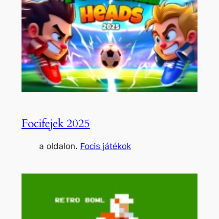
Focifejek 2025
a oldalon.
Focis játékok