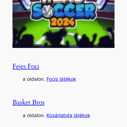
Fejes Foci
a oldalon.
Focis játékok
Basket Bros
a oldalon.
Kosárlabda játékok