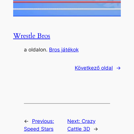
Wrestle Bros
a oldalon.
Bros játékok
Következő oldal
→
←
Previous:
Next:
Crazy
Speed Stars
Cattle 3D
→