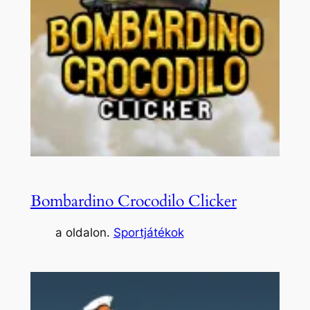
Bombardino Crocodilo Clicker
a oldalon.
Sportjátékok