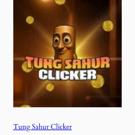
Tung Sahur Clicker