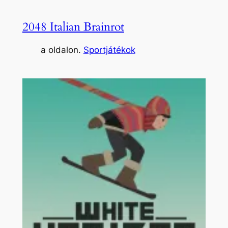
2048 Italian Brainrot
a oldalon.
Sportjátékok