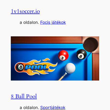
1v1soccer.io
a oldalon.
Focis játékok
8 Ball Pool
a oldalon.
Sportjátékok